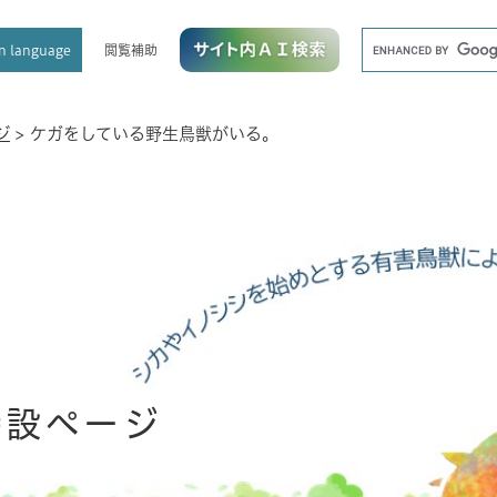
メニューを飛ばして本文へ
キ
閲覧補助
n language
ー
ワ
ー
ド
ジ
>
ケガをしている野生鳥獣がいる。
検
索
特設ページ