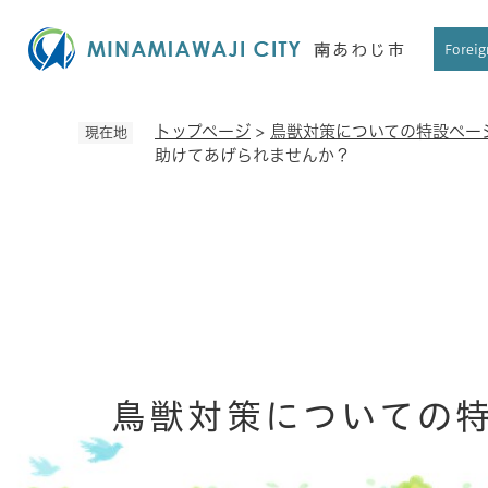
ペ
ー
Foreig
ジ
の
先
トップページ
>
鳥獣対策についての特設ペー
現在地
頭
助けてあげられませんか？
で
す
。
鳥獣対策についての