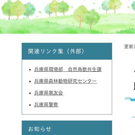
更新
本
関連リンク集（外部）
文
兵庫県環境部 自然鳥獣共生課
兵庫県森林動物研究センター
兵庫県猟友会
兵庫県警察
お知らせ