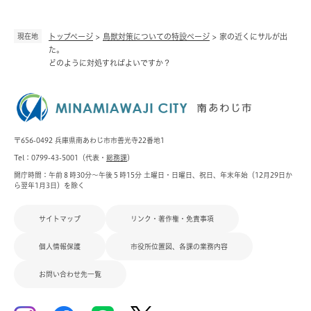
現在地
トップページ
>
鳥獣対策についての特設ページ
>
家の近くにサルが出
た。
どのように対処すればよいですか？
〒656-0492 兵庫県南あわじ市市善光寺22番地1
Tel：0799-43-5001（代表・
総務課
）
開庁時間：午前８時30分～午後５時15分 土曜日・日曜日、祝日、年末年始（12月29日か
ら翌年1月3日）を除く
サイトマップ
リンク・著作権・免責事項
個人情報保護
市役所位置図、各課の業務内容
お問い合わせ先一覧