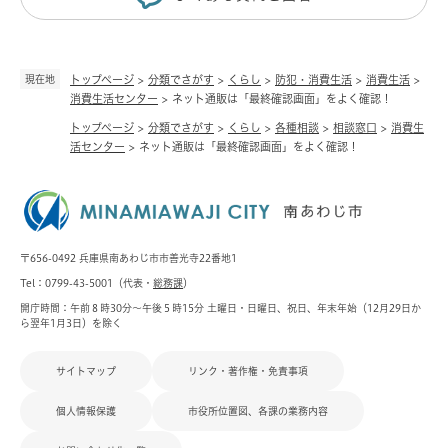
現在地
トップページ
>
分類でさがす
>
くらし
>
防犯・消費生活
>
消費生活
>
消費生活センター
>
ネット通販は「最終確認画面」をよく確認！
トップページ
>
分類でさがす
>
くらし
>
各種相談
>
相談窓口
>
消費生
活センター
>
ネット通販は「最終確認画面」をよく確認！
〒656-0492 兵庫県南あわじ市市善光寺22番地1
Tel：0799-43-5001（代表・
総務課
）
開庁時間：午前８時30分～午後５時15分 土曜日・日曜日、祝日、年末年始（12月29日か
ら翌年1月3日）を除く
サイトマップ
リンク・著作権・免責事項
個人情報保護
市役所位置図、各課の業務内容