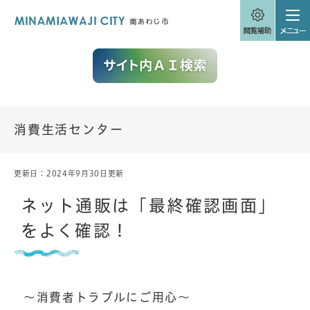
ペ
メニューを飛ばして本文へ
ー
ジ
の
先
頭
で
す
。
消費生活センター
更新日：2024年9月30日更新
本
文
ネット通販は「最終確認画面」
をよく確認！
～消費者トラブルにご用心～