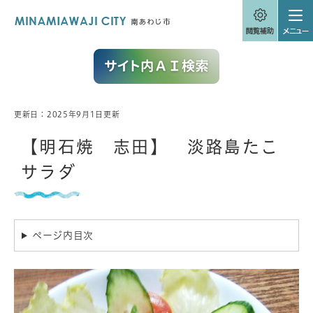
ペ
メニューを飛ばして本文へ
ー
ジ
の
先
頭
で
す
。
更新日：2025年9月1日更新
本
文
【明石焼 志田】 淡路島たこ
サラダ
ページ内目次