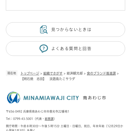
見つからないときは
よくある質問と回答
現在地
トップページ
>
組織でさがす
>
経済観光部
>
食のブランド推進課
>
【明石焼 志田】 淡路島たこサラダ
〒656-0492 兵庫県南あわじ市市善光寺22番地1
Tel：0799-43-5001（代表・
総務課
）
開庁時間：午前８時30分～午後５時15分 土曜日・日曜日、祝日、年末年始（12月29日か
ら翌年1月3日）を除く