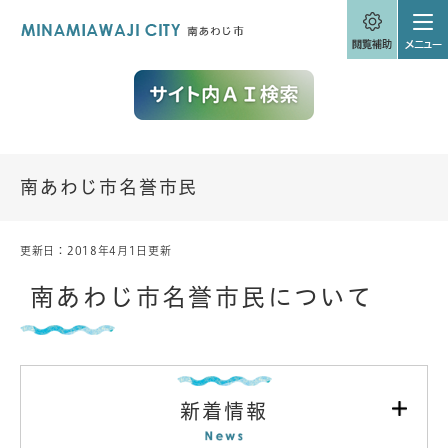
ペ
メニューを飛ばして本文へ
ー
ジ
の
先
頭
で
す
。
南あわじ市名誉市民
更新日：2018年4月1日更新
本
文
南あわじ市名誉市民について
新着情報