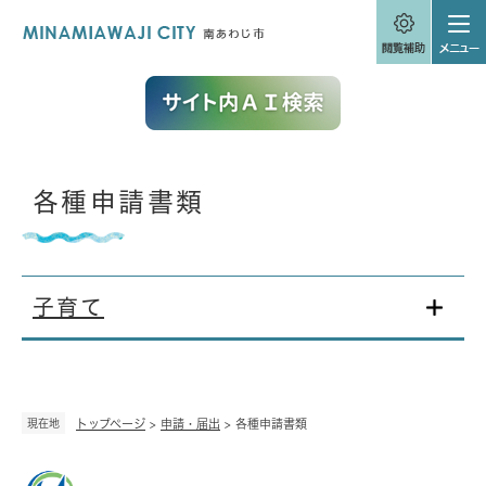
ペ
メニューを飛ばして本文へ
ー
ジ
の
先
頭
で
す
。
本
各種申請書類
文
子育て
現在地
トップページ
>
申請・届出
>
各種申請書類