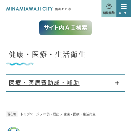
ペ
メニューを飛ばして本文へ
ー
ジ
の
先
頭
で
す
。
本
健康・医療・生活衛生
文
医療・医療費助成・補助
現在地
トップページ
>
申請・届出
>
健康・医療・生活衛生