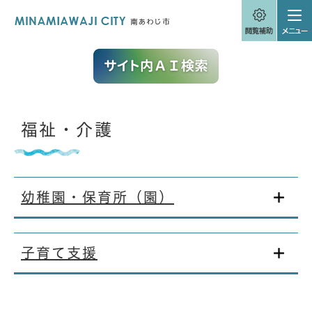
ペ
メニューを飛ばして本文へ
ー
ジ
の
先
頭
で
す
。
本
福祉・介護
文
幼稚園・保育所（園）
子育て支援