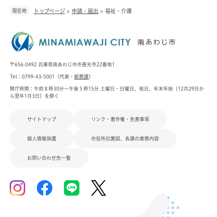
現在地
トップページ
>
申請・届出
>
福祉・介護
〒656-0492 兵庫県南あわじ市市善光寺22番地1
Tel：0799-43-5001（代表・
総務課
）
開庁時間：午前８時30分～午後５時15分 土曜日・日曜日、祝日、年末年始（12月29日か
ら翌年1月3日）を除く
サイトマップ
リンク・著作権・免責事項
個人情報保護
市役所位置図、各課の業務内容
お問い合わせ先一覧