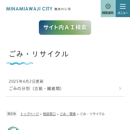
ペ
メニューを飛ばして本文へ
ー
ジ
の
先
頭
で
す
。
本
ごみ・リサイクル
文
2025年6月2日更新
ごみの分別（古紙・繊維類）
現在地
トップページ
>
相談窓口
>
ごみ・環境
>
ごみ・リサイクル