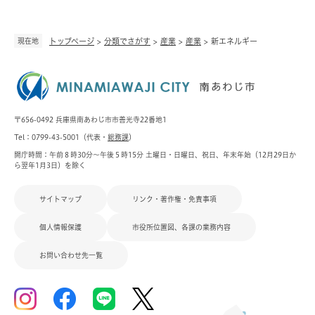
現在地
トップページ
>
分類でさがす
>
産業
>
産業
>
新エネルギー
〒656-0492 兵庫県南あわじ市市善光寺22番地1
Tel：0799-43-5001（代表・
総務課
）
開庁時間：午前８時30分～午後５時15分 土曜日・日曜日、祝日、年末年始（12月29日か
ら翌年1月3日）を除く
サイトマップ
リンク・著作権・免責事項
個人情報保護
市役所位置図、各課の業務内容
お問い合わせ先一覧