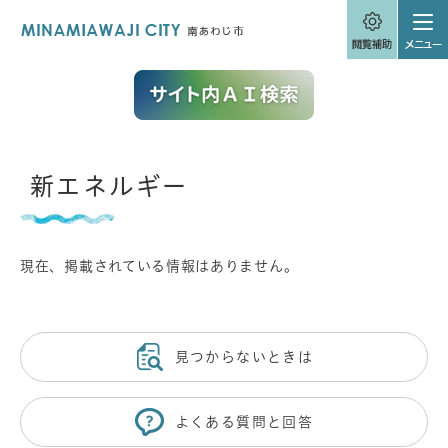
ペ
メニューを飛ばして本文へ
ー
ジ
の
先
頭
で
す
。
本
新エネルギー
文
現在、掲載されている情報はありません。
見つからないときは
よくある質問と回答