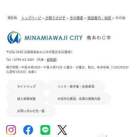
現在地
トップページ
>
分類でさがす
>
市の概要
>
施設案内・地図
>
その他
〒656-0492 兵庫県南あわじ市市善光寺22番地1
Tel：0799-43-5001（代表・
総務課
）
開庁時間：午前８時30分～午後５時15分 土曜日・日曜日、祝日、年末年始（12月29日か
ら翌年1月3日）を除く
サイトマップ
リンク・著作権・免責事項
個人情報保護
市役所位置図、各課の業務内容
お問い合わせ先一覧