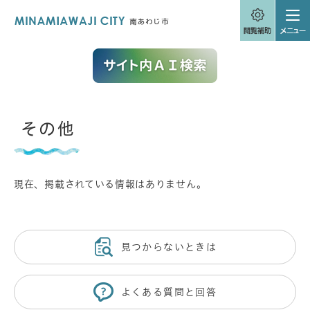
ペ
メニューを飛ばして本文へ
ー
ジ
の
先
頭
で
す
。
本
その他
文
現在、掲載されている情報はありません。
見つからないときは
よくある質問と回答