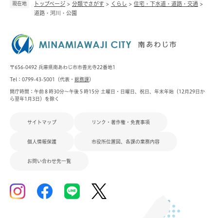
現在地
トップページ
>
分類でさがす
>
くらし
>
住宅・下水道・道路・交通
>
道路・河川・公園
〒656-0492 兵庫県南あわじ市市善光寺22番地1
Tel：0799-43-5001（代表・
総務課
）
開庁時間：午前８時30分～午後５時15分 土曜日・日曜日、祝日、年末年始（12月29日か
ら翌年1月3日）を除く
サイトマップ
リンク・著作権・免責事項
個人情報保護
市役所位置図、各課の業務内容
お問い合わせ先一覧