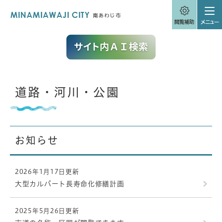
ペ
メニューを飛ばして本文へ
ー
ジ
の
先
頭
で
す
。
本
道路・河川・公園
文
お知らせ
2026年1月17日更新
大型カルバート長寿命化修繕計画
2025年5月26日更新