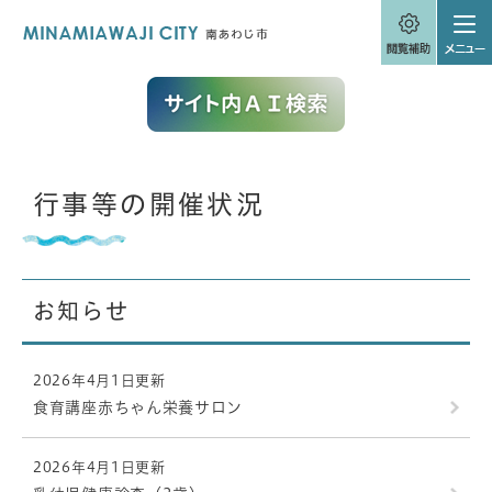
ペ
メニューを飛ばして本文へ
ー
ジ
の
先
頭
で
す
。
本
行事等の開催状況
文
お知らせ
2026年4月1日更新
食育講座赤ちゃん栄養サロン
2026年4月1日更新