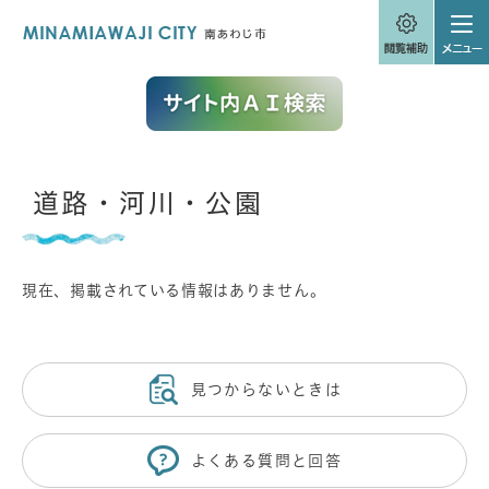
ペ
メニューを飛ばして本文へ
ー
ジ
の
先
頭
で
す
。
本
道路・河川・公園
文
現在、掲載されている情報はありません。
見つからないときは
よくある質問と回答