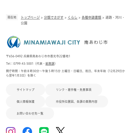
現在地
トップページ
>
分類でさがす
>
くらし
>
各種申請書類
>
道路・河川・
公園
〒656-0492 兵庫県南あわじ市市善光寺22番地1
Tel：0799-43-5001（代表・
総務課
）
開庁時間：午前８時30分～午後５時15分 土曜日・日曜日、祝日、年末年始（12月29日か
ら翌年1月3日）を除く
サイトマップ
リンク・著作権・免責事項
個人情報保護
市役所位置図、各課の業務内容
お問い合わせ先一覧