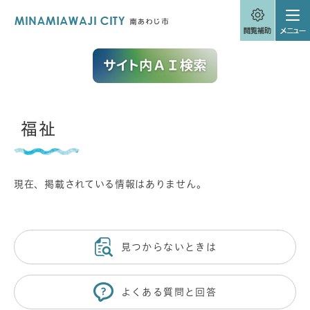
ペ
メニューを飛ばして本文へ
ー
ジ
の
先
頭
で
す
。
本
福祉
文
現在、掲載されている情報はありません。
見つからないときは
よくある質問と回答