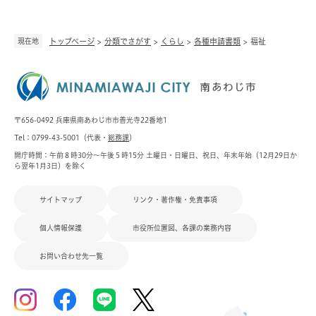
現在地
トップページ
>
分類でさがす
>
くらし
>
各種申請書類
>
福祉
〒656-0492 兵庫県南あわじ市市善光寺22番地1
Tel：0799-43-5001（代表・
総務課
）
開庁時間：午前８時30分～午後５時15分 土曜日・日曜日、祝日、年末年始（12月29日か
ら翌年1月3日）を除く
サイトマップ
リンク・著作権・免責事項
個人情報保護
市役所位置図、各課の業務内容
お問い合わせ先一覧