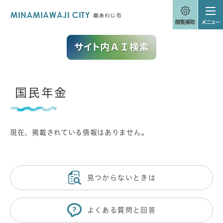
ペ
メニューを飛ばして本文へ
ー
ジ
の
先
頭
で
す
。
本
国民年金
文
現在、掲載されている情報はありません。
見つからないときは
よくある質問と回答