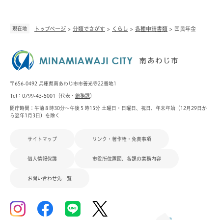
現在地
トップページ
>
分類でさがす
>
くらし
>
各種申請書類
>
国民年金
〒656-0492 兵庫県南あわじ市市善光寺22番地1
Tel：0799-43-5001（代表・
総務課
）
開庁時間：午前８時30分～午後５時15分 土曜日・日曜日、祝日、年末年始（12月29日か
ら翌年1月3日）を除く
サイトマップ
リンク・著作権・免責事項
個人情報保護
市役所位置図、各課の業務内容
お問い合わせ先一覧