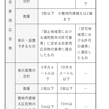
合計
自
下
家
3枚以下 ※敷地内建植えは2基
数量
まで
用
「許可地
広
「禁止地域等におけ
域等にお
る適用除外の許可基
告
表示・設置
ける許可
準」に定める自家用
できるもの
の基準」
物
広告物の基準に適合
に適合し
したもの
たもの
5平方メ
10平方
表示面積の
ートル以
メートル
─
合計
下
以下
数量
2枚以下
3枚以下
─
敷地内建植
え広告物の
10m以
5m以下
─