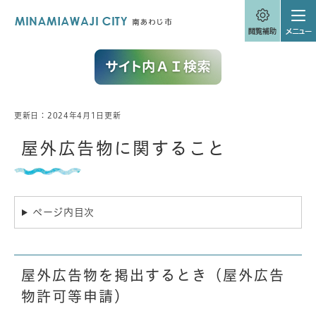
ペ
メニューを飛ばして本文へ
ー
ジ
の
先
頭
で
す
。
更新日：2024年4月1日更新
本
文
屋外広告物に関すること
ページ内目次
屋外広告物を掲出するとき（屋外広告
物許可等申請）