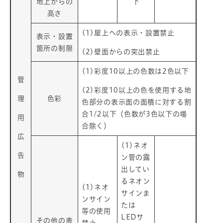
地上からの
下
高さ
(1)屋上への表示・設置禁止
表示・設置
箇所の制限
(2)壁面からの突出禁止
(1)彩度10以上の色数は2色以下
管
(2)彩度10以上の色を使用する地
理
色彩
色部分の表示面の面積に対する割
合1/2以下（色数が3色以下の場
用
合除く）
広
(1)ネオ
告
ン管の露
出してい
物
るネオン
(1)ネオ
サインま
ンサイン
たは
等の使用
LEDサ
その他の表
禁止