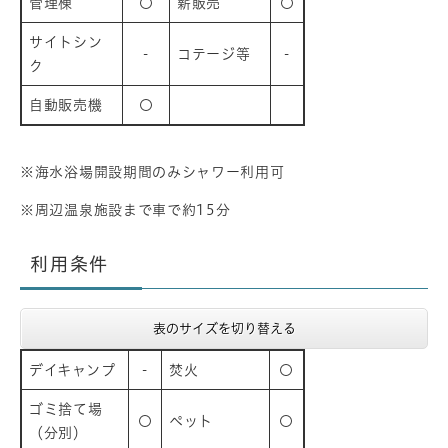
管理棟
〇
薪販売
〇
サイトシン
-
コテージ等
-
ク
自動販売機
〇
※海水浴場開設期間のみシャワー利用可
※周辺温泉施設まで車で約15分
利用条件
表のサイズを切り替える
デイキャンプ
-
焚火
〇
ゴミ捨て場
〇
ペット
〇
（分別）