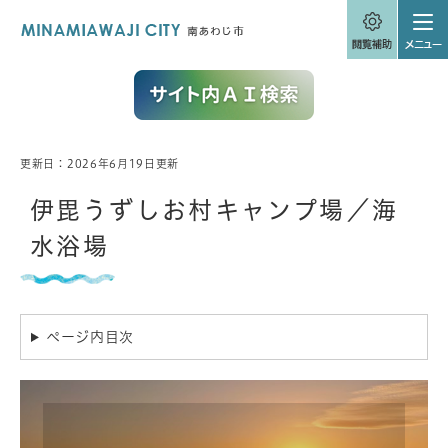
ペ
メニューを飛ばして本文へ
ー
ジ
の
先
頭
で
す
。
更新日：2026年6月19日更新
本
文
伊毘うずしお村キャンプ場／海
水浴場
ページ内目次