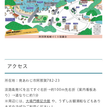
アクセス
所在地：南あわじ市阿那賀782-23
淡路島南ICを出てすぐ右折→約100m先右折（案内看板あ
り）→道なりに約1分
※周辺には、
大鳴門橋記念館
や、うずしお観潮船などもあり
ますのでぜひご利用ください！