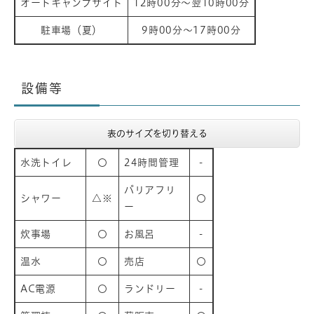
オートキャンプサイト
12時00分～翌10時00分
駐車場（夏）
9時00分～17時00分
設備等
表のサイズを切り替える
水洗トイレ
〇
24時間管理
-
バリアフリ
シャワー
△※
〇
ー
炊事場
〇
お風呂
-
温水
〇
売店
〇
AC電源
〇
​ランドリー
-