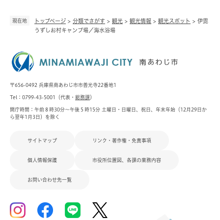
現在地
トップページ
>
分類でさがす
>
観光
>
観光情報
>
観光スポット
>
伊毘
うずしお村キャンプ場／海水浴場
〒656-0492 兵庫県南あわじ市市善光寺22番地1
Tel：0799-43-5001（代表・
総務課
）
開庁時間：午前８時30分～午後５時15分 土曜日・日曜日、祝日、年末年始（12月29日か
ら翌年1月3日）を除く
サイトマップ
リンク・著作権・免責事項
個人情報保護
市役所位置図、各課の業務内容
お問い合わせ先一覧