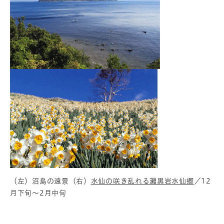
（左）沼島の遠景（右）
水仙の咲き乱れる灘黒岩水仙郷
／12
月下旬～2月中旬