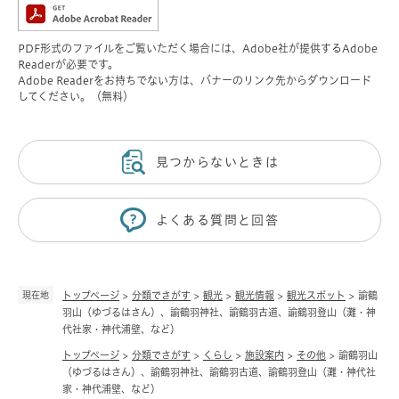
PDF形式のファイルをご覧いただく場合には、Adobe社が提供するAdobe
Readerが必要です。
Adobe Readerをお持ちでない方は、バナーのリンク先からダウンロード
してください。（無料）
見つからないときは
よくある質問と回答
現在地
トップページ
>
分類でさがす
>
観光
>
観光情報
>
観光スポット
>
諭鶴
羽山（ゆづるはさん）、諭鶴羽神社、諭鶴羽古道、諭鶴羽登山（灘・神
代社家・神代浦壁、など）
トップページ
>
分類でさがす
>
くらし
>
施設案内
>
その他
>
諭鶴羽山
（ゆづるはさん）、諭鶴羽神社、諭鶴羽古道、諭鶴羽登山（灘・神代社
家・神代浦壁、など）