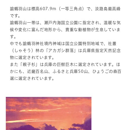
諭鶴羽山は標高607.9m（一等三角点）で、淡路島最高峰
です。
諭鶴羽山一帯は、瀬戸内海国立公園に指定され、温暖な気
候や変化に富んだ地形から、貴重な動植物が生息していま
す。
中でも諭鶴羽神社境内神域は国立公園特別地域で、社叢
（しゃそう）林の「アカガシ群落」は兵庫県指定天然記念
物に選定されています。
また「親子杉」は兵庫の巨樹巨木に選定されています。ほ
かにも、近畿百名山、ふるさと兵庫50山、ひょうごの森百
選に選定されています。