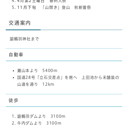
4月第2土曜日
春例大祭
11月下旬
「山開き」登山 秋新嘗祭
交通案内
諭鶴羽神社まで
自動車
灘山本より 5400m
国道28号「立石交差点」を南へ 上田池から未舗装の
山道を通り 12km
徒歩
諭鶴羽ダムより 3100m
牛内ダムより 3100m