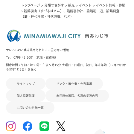
トップページ
>
分類でさがす
>
観光
>
イベント
>
イベント情報・体験
>
諭鶴羽山（ゆづるはさん）、諭鶴羽神社、諭鶴羽古道、諭鶴羽登山
（灘・神代社家・神代浦壁、など）
〒656-0492 兵庫県南あわじ市市善光寺22番地1
Tel：0799-43-5001（代表・
総務課
）
開庁時間：午前８時30分～午後５時15分 土曜日・日曜日、祝日、年末年始（12月29日か
ら翌年1月3日）を除く
サイトマップ
リンク・著作権・免責事項
個人情報保護
市役所位置図、各課の業務内容
お問い合わせ先一覧