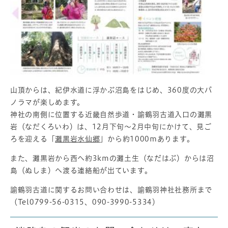
山頂からは、紀伊水道に浮かぶ沼島をはじめ、360度の大パ
ノラマが楽しめます。
神社の南側に位置する近畿自然歩道・諭鶴羽古道入口の灘黒
岩（なだくろいわ）は、12月下旬～2月中旬にかけて、見ご
ろを迎える「
灘黒岩水仙郷
」から約1000ｍあります。
また、灘黒岩から西へ約3kmの灘土生（なだはぶ）からは沼
島（ぬしま）へ渡る連絡船が出ています。
諭鶴羽古道に関するお問い合わせは、諭鶴羽神社社務所まで
（Tel0799-56-0315、090-3990-5334）