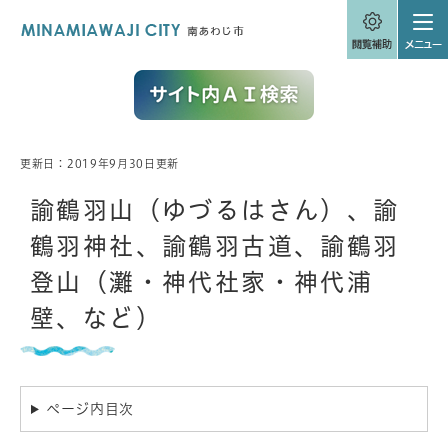
ペ
メニューを飛ばして本文へ
ー
ジ
の
先
頭
で
す
。
更新日：2019年9月30日更新
本
文
諭鶴羽山（ゆづるはさん）、諭
鶴羽神社、諭鶴羽古道、諭鶴羽
登山（灘・神代社家・神代浦
壁、など）
ページ内目次