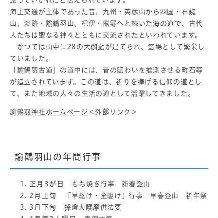
海上交通が主体であった昔、九州・英彦山から四国・石鎚
山、淡路・諭鶴羽山、紀伊・熊野へと続いた海の道で、古代
人たちは聖なる神々とともに交流されたといわれています。
かつては山中に28の大伽藍が建てられ、霊場として繁栄し
ていました。
「諭鶴羽古道」の道中には、昔の賑わいを推測させる町石等
が造立されています。この道は、祈りを捧げる信仰の道とし
て、また地域の人々の生活の道として活躍してきました。
諭鶴羽神社ホームページ
＜外部リンク＞
諭鶴羽山の年間行事
正月3が日
もち焼き行事 新春登山
2月上旬
「早駆け・全駆け」行事 早春登山 祈年祭
3月下旬
採燈大護摩供法要