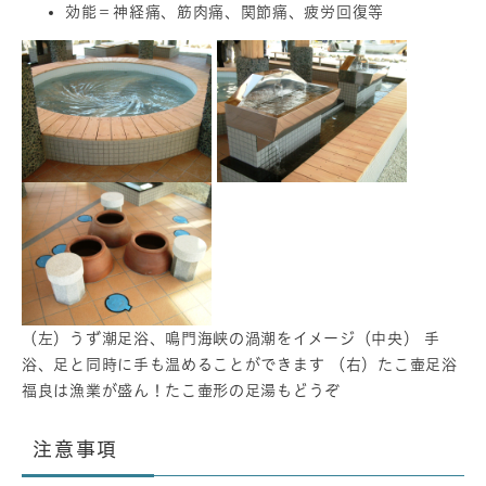
効能＝神経痛、筋肉痛、関節痛、疲労回復等
（左）うず潮足浴、鳴門海峡の渦潮をイメージ（中央） 手
浴、足と同時に手も温めることができます （右）たこ壷足浴
福良は漁業が盛ん！たこ壷形の足湯もどうぞ
注意事項