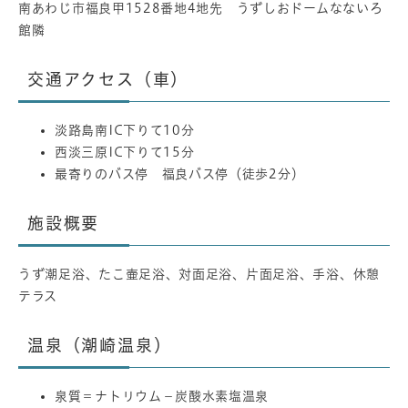
南あわじ市福良甲1528番地4地先 うずしおドームなないろ
館隣
交通アクセス（車）
淡路島南IC下りて10分
西淡三原IC下りて15分
最寄りのバス停 福良バス停（徒歩2分）
施設概要
うず潮足浴、たこ壷足浴、対面足浴、片面足浴、手浴、休憩
テラス
温泉（潮崎温泉）
泉質＝ナトリウム－炭酸水素塩温泉