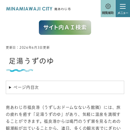
ペ
メニューを飛ばして本文へ
ー
ジ
の
先
頭
で
す
。
更新日：2026年6月3日更新
本
文
足湯うずのゆ
ページ内目次
南あわじ市福良港（うずしおドームなないろ館隣）には、旅
の疲れを癒す「足湯うずのゆ」があり、気軽に温泉を満喫す
ることができます。福良港からは鳴門のうず潮を見るための
観潮船が出ていることから、連日、多くの観光客でにぎわい