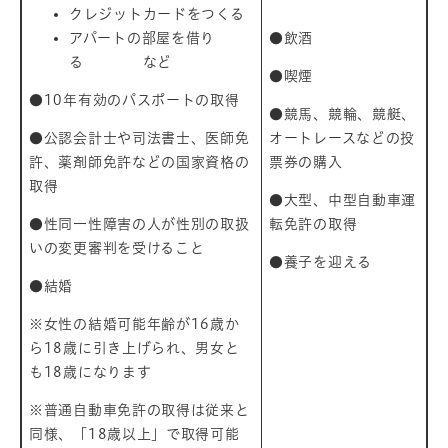
クレジットカードをつくる
アパートの部屋を借り
●飲酒
る など
●喫煙
●10年有効のパスポートの取得
●競馬、競輪、競艇、
●公認会計士や司法書士、医師免
オートレースなどの投
許、薬剤師免許などの国家資格の
票券の購入
取得
●大型、中型自動車運
●性同一性障害の人が性別の取扱
転免許の取得
いの変更審判を受けること
●養子を迎える
●結婚
※女性の結婚可能年齢が16歳か
ら18歳に引き上げられ、男女と
も18歳になります
※普通自動車免許の取得は従来と
同様、「18歳以上」で取得可能