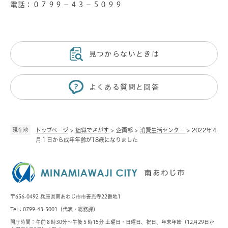
電話：０７９９－４３－５０９９
見つからないときは
よくある質問と回答
現在地
トップページ
>
組織でさがす
>
企画部
>
消費生活センター
>
2022年４
月１日から成年年齢が18歳になりました
〒656-0492 兵庫県南あわじ市市善光寺22番地1
Tel：0799-43-5001（代表・
総務課
）
開庁時間：午前８時30分～午後５時15分 土曜日・日曜日、祝日、年末年始（12月29日か