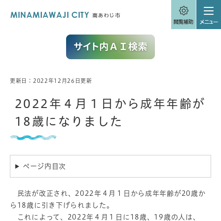
ペ
メニューを飛ばして本文へ
ー
ジ
の
先
頭
で
す
。
更新日：2022年12月26日更新
本
文
2022年４月１日から成年年齢が
18歳になりました
ページ内目次
民法が改正され、2022年４月１日から成年年齢が20歳か
ら18歳に引き下げられました。
これによって、2022年４月１日に18歳、19歳の人は、