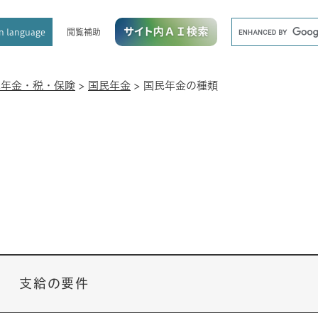
メニューを飛ばして本文へ
キ
閲覧補助
n language
ー
ワ
ー
ド
民年金・税・保険
>
国民年金
>
国民年金の種類
検
索
支給の要件