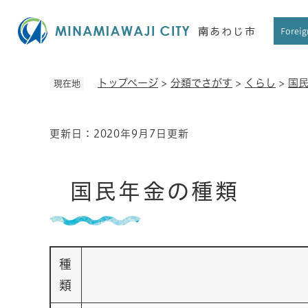
ペ
ー
Foreig
ジ
の
先
トップページ
>
分類でさがす
>
くらし
>
国
現在地
頭
で
す
更新日：2020年9月7日更新
本
。
文
国民年金の種類
種
類