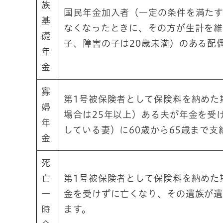
族
国民年金加入者（一定の条件を満た
基
なくなったときに、その方が生計を維
礎
子、障害の子は20歳未満）のある配
年
金
寡
第1号被保険者として保険料を納めた期
婦
場合は25年以上）ある夫が年金を受
年
している妻）に60歳から65歳まで支
金
死
亡
第1号被保険者として保険料を納めた
一
金を受けずに亡くなり、その遺族が
時
ます。