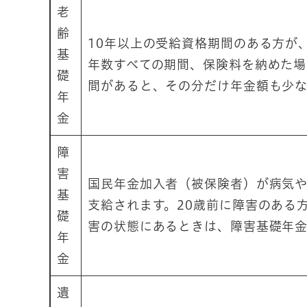
老
齢
10年以上の受給資格期間のある方が
基
年数すべての期間、保険料を納めた場
礎
間があると、その分だけ年金額も少な
年
金
障
害
国民年金加入者（被保険者）が病気
基
支給されます。20歳前に障害のある
礎
害の状態にあるときは、障害基礎年
年
金
遺