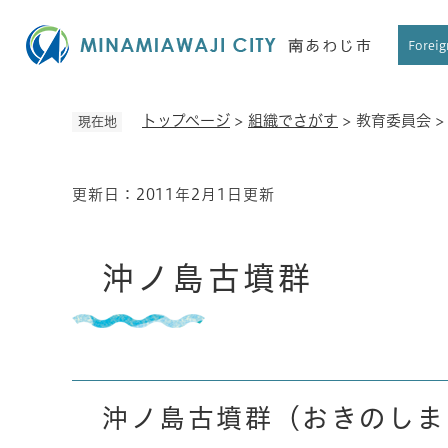
ペ
ー
Foreig
ジ
の
先
トップページ
>
組織でさがす
>
教育委員会
現在地
頭
で
す
更新日：2011年2月1日更新
本
。
文
沖ノ島古墳群
沖ノ島古墳群（おきのしま