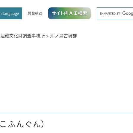
メニューを飛ばして本文へ
キ
閲覧補助
n language
ー
ワ
ー
ド
>
埋蔵文化財調査事務所
>
沖ノ島古墳群
検
索
こふんぐん）