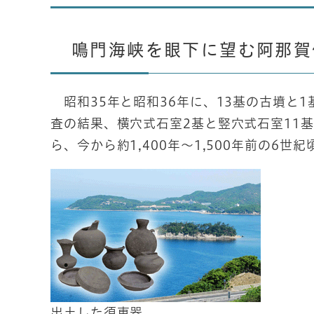
鳴門海峡を眼下に望む阿那賀
昭和35年と昭和36年に、13基の古墳と
査の結果、横穴式石室2基と竪穴式石室11
ら、今から約1,400年～1,500年前の6
出土した須恵器