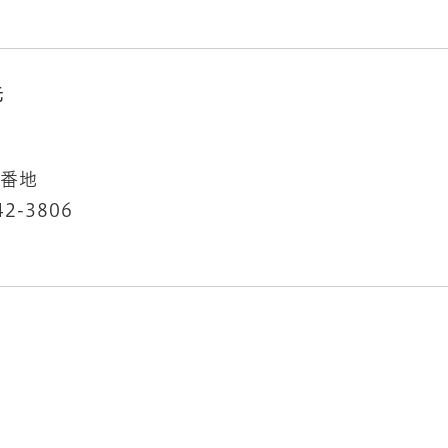
先
0番地
42-3806