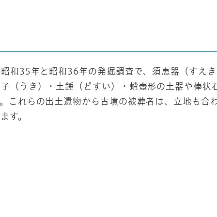
和35年と昭和36年の発掘調査で、須恵器（すえき
浮子（うき）・土錘（どすい）・蛸壺形の土器や棒状
す。これらの出土遺物から古墳の被葬者は、立地も合
ます。