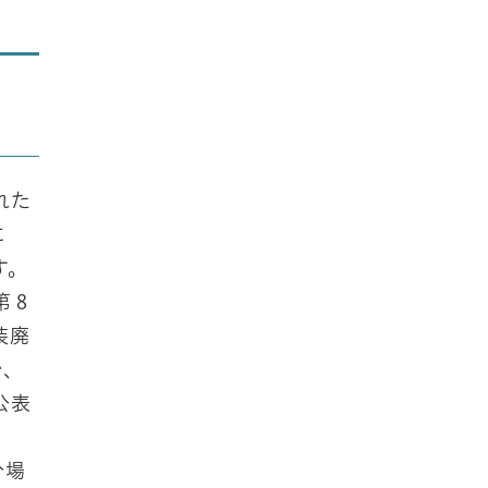
れた
に
す。
第８
装廃
で、
公表
分場