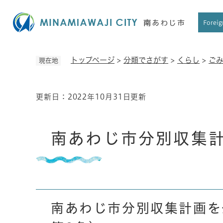
ペ
ー
Foreig
ジ
の
先
トップページ
>
分類でさがす
>
くらし
>
ご
現在地
頭
で
す
更新日：2022年10月31日更新
本
。
文
南あわじ市分別収集
南あわじ市分別収集計画を