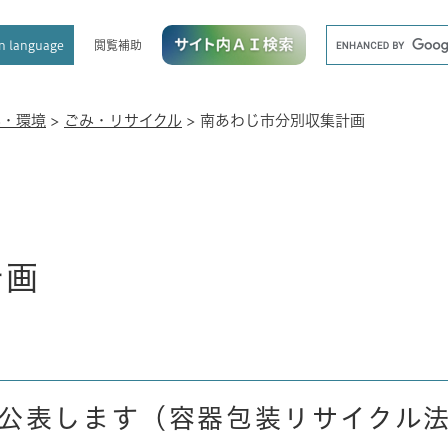
メニューを飛ばして本文へ
キ
閲覧補助
n language
ー
ワ
ー
ド
み・環境
>
ごみ・リサイクル
>
南あわじ市分別収集計画
検
索
計画
公表します（容器包装リサイクル