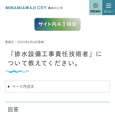
ペ
メニューを飛ばして本文へ
ー
ジ
の
先
頭
で
す
。
更新日：2024年6月6日更新
本
文
「排水設備工事責任技術者」に
ついて教えてください。
ページ内目次
回答