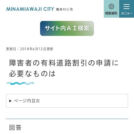
ペ
メニューを飛ばして本文へ
ー
ジ
の
先
頭
で
す
。
更新日：2018年6月12日更新
本
文
障害者の有料道路割引の申請に
必要なものは
ページ内目次
回答