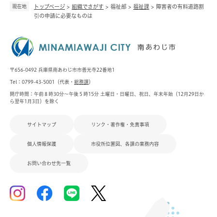
現在地
トップページ
>
組織でさがす
>
福祉部
>
福祉課
>
障害者の有料道路割
引の申請に必要なものは
〒656-0492 兵庫県南あわじ市市善光寺22番地1
Tel：0799-43-5001（代表・
総務課
）
開庁時間：午前８時30分～午後５時15分 土曜日・日曜日、祝日、年末年始（12月29日か
ら翌年1月3日）を除く
サイトマップ
リンク・著作権・免責事項
個人情報保護
市役所位置図、各課の業務内容
お問い合わせ先一覧