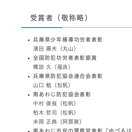
受賞者（敬称略）
兵庫県少年補導功労者表彰
濱田 壽夫（丸山）
全国防犯功労者表彰銀賞
橋詰 久（福良）
兵庫県防犯協会連合会表彰
山口 勉（松帆）
南あわじ防犯協会表彰
中村 俊哉（松帆）
柏木 哲司（松帆）
米岡 正典（阿那賀）
南あわじ市民の警察官表彰「ゆづる