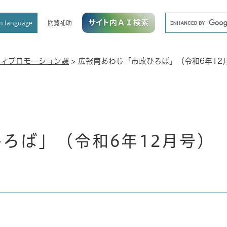
メニューを飛ばして本文へ
キ
閲覧補助
n language
ー
ワ
ー
ド
ティプロモーション課
>
広報南あわじ「市政ひろば」（令和6年12
検
索
ろば」（令和6年12月号）