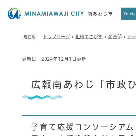
ペ
ー
Foreig
ジ
の
先
トップページ
>
組織でさがす
>
企画部
>
シ
現在地
頭
で
す
更新日：2024年12月1日更新
本
。
文
広報南あわじ「市政ひ
子育て応援コンソーシアム