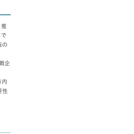
を推
みで
画の
戦企
。
市内
要性