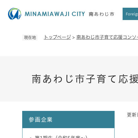
ペ
ー
Foreig
ジ
の
先
トップページ
>
南あわじ市子育て応援コンソ
現在地
頭
で
す
。
南あわじ市子育て応
更新
本
参画企業
文