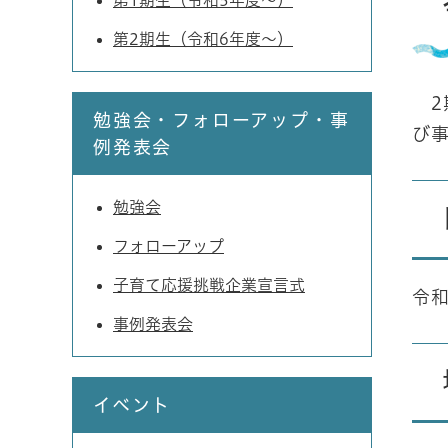
第1期生（令和5年度～）
第2期生（令和6年度～）
2
勉強会・フォローアップ・事
び
例発表会
勉強会
フォローアップ
子育て応援挑戦企業宣言式
令和
事例発表会
イベント