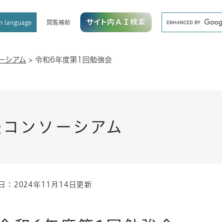
メニューを飛ばして本文へ
キ
閲覧補助
n language
ー
ワ
ー
ド
ーシアム
>
令和6年度第1回勉強会
検
索
援コンソーシアム
日：2024年11月14日更新