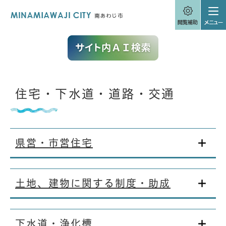
ペ
メニューを飛ばして本文へ
ー
ジ
の
先
頭
で
す
。
本
住宅・下水道・道路・交通
文
県営・市営住宅
土地、建物に関する制度・助成
下水道・浄化槽