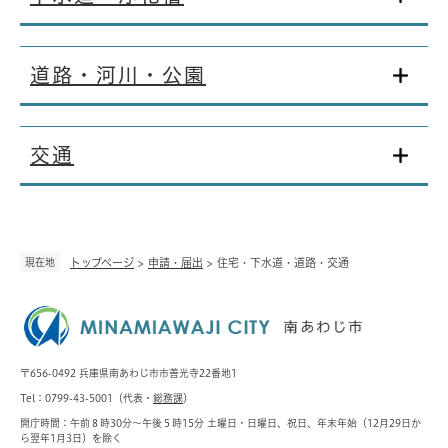
道路・河川・公園
交通
現在地
トップページ
>
申請・届出
>
住宅・下水道・道路・交通
〒656-0492 兵庫県南あわじ市市善光寺22番地1
Tel：0799-43-5001（代表・
総務課
）
開庁時間：午前８時30分～午後５時15分 土曜日・日曜日、祝日、年末年始（12月29日か
ら翌年1月3日）を除く