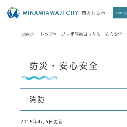
ペ
ー
Foreig
ジ
の
先
トップページ
>
相談窓口
>
防災・安心安全
現在地
頭
で
す
本
。
防災・安心安全
文
消防
2015年4月6日更新