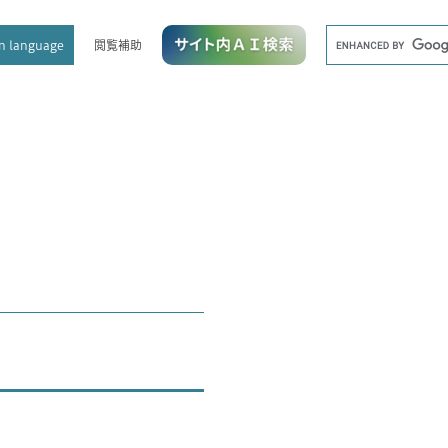
メニューを飛ばして本文へ
キ
閲覧補助
n language
ー
ワ
ー
ド
検
索