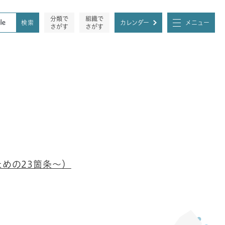
分類で
組織で
カレンダー
メニュー
さがす
さがす
めの23箇条～）