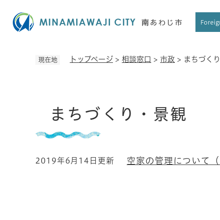
ペ
ー
Foreig
ジ
の
先
トップページ
>
相談窓口
>
市政
>
まちづく
現在地
頭
で
す
本
。
まちづくり・景観
文
空家の管理について（
2019年6月14日更新