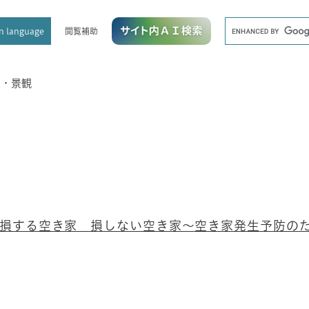
メニューを飛ばして本文へ
キ
閲覧補助
n language
ー
ワ
ー
ド
り・景観
検
索
損する空き家 損しない空き家～空き家発生予防のた