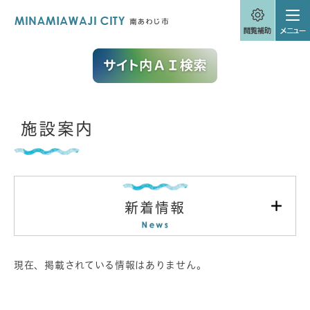
ペ
メニューを飛ばして本文へ
ー
ジ
の
先
頭
で
す
。
本
施設案内
文
新着情報
現在、掲載されている情報はありません。