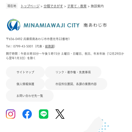
現在地
トップページ
>
分類でさがす
>
子育て・教育
>
施設案内
〒656-0492 兵庫県南あわじ市市善光寺22番地1
Tel：0799-43-5001（代表・
総務課
）
開庁時間：午前８時30分～午後５時15分 土曜日・日曜日、祝日、年末年始（12月29日か
ら翌年1月3日）を除く
サイトマップ
リンク・著作権・免責事項
個人情報保護
市役所位置図、各課の業務内容
お問い合わせ先一覧