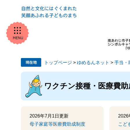
ペ
メ
ー
ニ
ジ
ュ
の
ー
先
を
頭
飛
で
ば
す。
し
て
本
現
トップページ
>
ゆめるんネット
>
手当・
文
へ
在
本
地
文
ワクチン接種・医療費助
2026年7月1日更新
202
母子家庭等医療費助成制度
こど