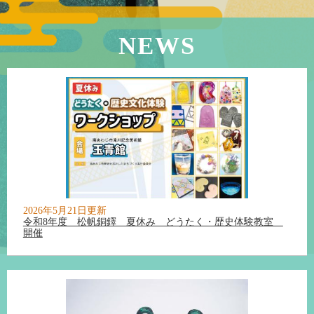
本
NEWS
文
2026年5月21日更新
令和8年度 松帆銅鐸 夏休み どうたく・歴史体験教室
開催