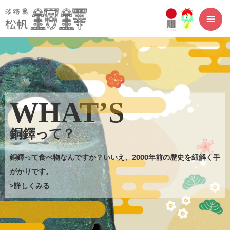
ペ
メ
ー
ニ
ジ
ュ
の
ー
先
を
頭
飛
で
ば
す。
し
て
本
文
へ
WHAT’S
FEATURE
銅鐸って？
松帆銅鐸の特徴
銅鐸って食べ物なんですか？いいえ、2000年前の歴史を紐解く手
がかりです。
松帆銅鐸は衝撃をもたらしました。松帆銅鐸の持ち味と謎。脚光
>詳しくみる
を浴びる理由(わけ)。
>詳しくみる