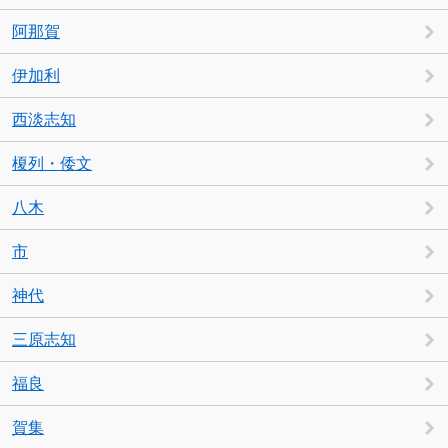
阿那賀
伊加利
西淡志知
榎列・倭文
八木
市
神代
三原志知
福良
賀集