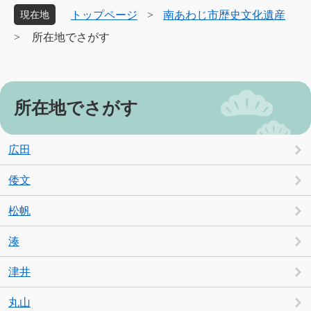
象
トップページ
>
南あわじ市歴史文化遺産
現在地
>
所在地でさがす
本
所在地でさがす
文
広田
倭文
松帆
湊
津井
丸山