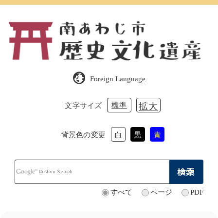
ペ
メ
ー
ニ
ジ
ュ
の
ー
先
を
頭
飛
で
ば
Foreign Language
す。
し
て
本
標準
拡大
文字サイズ
文
へ
背景色の変更
白
黒
青
Google
カ
ス
タ
すべて
ページ
PDF
検
ム
索
検
対
索