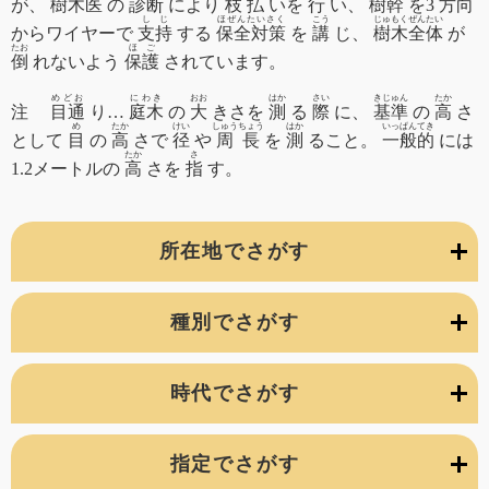
が、
樹木医
の
診断
により
枝払
いを
行
い、
樹幹
を3
方向
しじ
ほぜんたいさく
こう
じゅもくぜんたい
からワイヤーで
支持
する
保全対策
を
講
じ、
樹木全体
が
たお
ほご
倒
れないよう
保護
されています。
めどお
にわき
おお
はか
さい
きじゅん
たか
注
目通
り…
庭木
の
大
きさを
測
る
際
に、
基準
の
高
さ
め
たか
けい
しゅうちょう
はか
いっぱんてき
として
目
の
高
さで
径
や
周長
を
測
ること。
一般的
には
たか
さ
1.2メートルの
高
さを
指
す。
所在地でさがす
種別でさがす
時代でさがす
指定でさがす