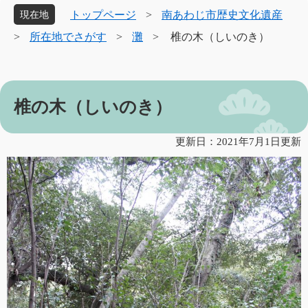
象
トップページ
>
南あわじ市歴史文化遺産
現在地
>
所在地でさがす
>
灘
>
椎の木（しいのき）
本
椎の木（しいのき）
文
更新日：2021年7月1日更新