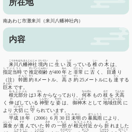
所在地
南あわじ市灘来川（来川八幡神社内）
内容
こりかわはちまんじんじゃ
けいだい
お
しげ
しい
き
来川八幡神社
境内
に
生
い
茂
っている
椎
の
木
は、
していとうじ
すいていじゅれい
ねん
ひじょう
ふる
めどお
指定当時
で
推定樹齢
が400
年
と
非常
に
古
く、
目通
り
かんい
やく
たか
やく
たっ
（注）
幹囲
約
8メートル、
高
さ
約
25メートルにも
達
する
きょぼく
巨木
です。
ねもとぶぶん
ぼん
なんぼん
えだ
てんたか
根元部分
は3
本
からなっており、
何本
もの
枝
を
天高
の
しんせい
すがた
ごしんぼく
ちいきじゅうみん
く
伸
ばしている
神聖
な
姿
は、
御神木
として
地域住民
に
たいせつ
まも
より
大切
に
守
られています。
へいせい
ねん
がつ
にち
みめい
ぼうふうう
平成
18
年
（2006）6
月
30
日
未明
の
暴風雨
により、
ふしょく
すす
みき
いちぶ
ねもとふきん
お
腐食
が
進
んでいた
幹
の
一部
が
根元付近
から
折
れました
じゅもくい
しんだん
えだばらい
おこな
じゅかん
ほうこう