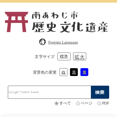
ペ
メ
ー
ニ
ジ
ュ
の
ー
先
を
頭
飛
で
ば
Foreign Language
す。
し
て
本
標準
拡大
文字サイズ
文
へ
背景色の変更
白
黒
青
Google
カ
ス
タ
すべて
ページ
PDF
検
ム
索
検
対
索