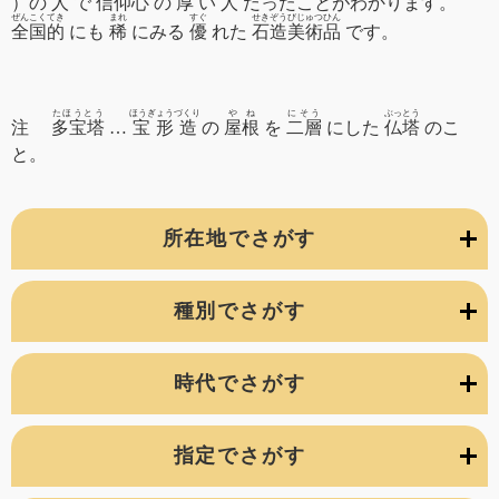
）の
人
で
信仰心
の
厚
い
人
だったことがわかります。
ぜんこくてき
まれ
すぐ
せきぞうびじゅつひん
全国的
にも
稀
にみる
優
れた
石造美術品
です。
たほうとう
ほうぎょうづくり
やね
にそう
ぶっとう
注
多宝塔
…
宝形造
の
屋根
を
二層
にした
仏塔
のこ
と。
所在地でさがす
種別でさがす
時代でさがす
指定でさがす