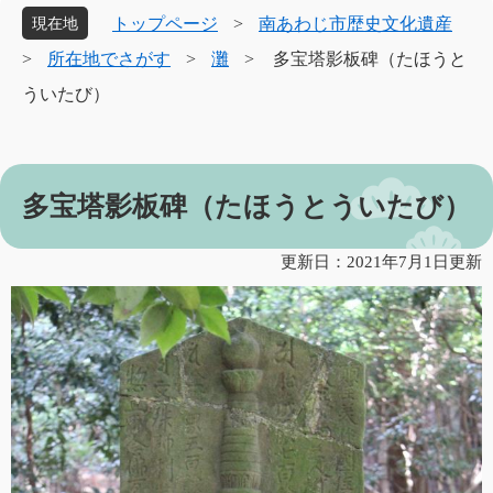
象
トップページ
>
南あわじ市歴史文化遺産
現在地
>
所在地でさがす
>
灘
>
多宝塔影板碑（たほうと
ういたび）
本
多宝塔影板碑（たほうとういたび）
文
更新日：2021年7月1日更新