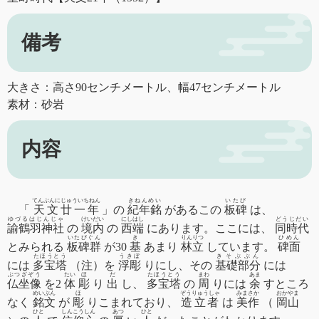
備考
大きさ：高さ90センチメートル、幅47センチメートル
素材：砂岩
内容
てんぶんにじゅういちねん
きねんめい
いたび
「
天文廿一年
」の
紀年銘
があるこの
板碑
は、
ゆづるはじんじゃ
けいだい
にしはし
どうじだい
諭鶴羽神社
の
境内
の
西端
にあります。ここには、
同時代
いたびぐん
き
りんりつ
ひめん
とみられる
板碑群
が30
基
あまり
林立
しています。
碑面
たほうとう
うきぼ
きそぶぶん
には
多宝塔
（注）を
浮彫
りにし、その
基礎部分
には
ぶつざぞう
たい
ほ
だ
たほうとう
まわ
あま
仏坐像
を2
体
彫
り
出
し、
多宝塔
の
周
りには
余
すところ
めいぶん
ほ
ぞうりゅうしゃ
みまさか
おかやま
なく
銘文
が
彫
りこまれており、
造立者
は
美作
（
岡山
ひと
しんこうしん
あつ
ひと