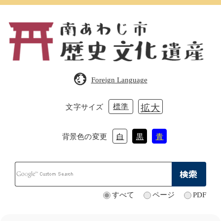
ペ
メ
ー
ニ
ジ
ュ
の
ー
先
を
頭
飛
で
ば
Foreign Language
す。
し
て
本
標準
拡大
文字サイズ
文
へ
背景色の変更
白
黒
青
Google
カ
ス
タ
すべて
ページ
PDF
検
ム
索
検
対
索