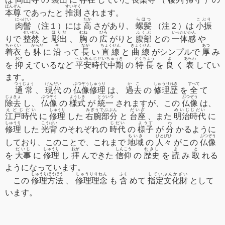
ほんぞん
すいそく
本尊
であったと
推測
されます。
にっけい
たか
らほつ
こぶり
肉髻
（注１）には
高
さがあり、
螺髪
（注２）は
小振
せいぜん
ほりだ
むね
ひろ
ふくぶ
いったいかん
りで
整然
と
彫出
、
胸
の
広
がりと
腹部
との
一体感
や
ちゃくい
からだ
そ
なが
ちょくせん
きょくせん
あつ
着衣
も
躰
に
沿
って
長
い
直線
と
曲線
がシンプルで
厚
み
おさ
へいあんじだいちゅうき
とくちょう
よ
あらわ
を
抑
えているなど
平安時代中期
の
特長
を
良
く
表
してい
ます。
つうじょう
げんだい
ぶつぞうしゅうり
かこ
しゅうりれき
すべて
通常
、
現代
の
仏像修理
は、
過去
の
修理歴
を
全
て
じょきょ
ぶつぞう
ようしき
とういつ
ぶつぞう
除去
し、
仏像
の
様式
が
統一
されますが、この
仏像
は、
えどじだい
しゅうり
みぎうでぶぶん
だいざ
めいじじだい
江戸時代
に
修理
した
右腕部分
と
台座
、また
明治時代
に
しゅうり
こうはい
じだい
ようす
わ
修理
した
光背
のそれぞれの
時代
の
様子
が
分
かるように
ちいき
ひとびひ
ぶつぞう
しており、このことで、これまで
地域
の
人々
がこの
仏像
だいじ
しゅうり
おが
しんこう
れきし
よ
と
を
大事
に
修理
し
拝
んできた
信仰
の
歴史
を
読
み
取
れる
ようになっています。
しゅうりほうほう
しゅうりりねん
ふく
していぶんかざい
この
修理方法
、
修理理念
も
含
めて
指定文化財
として
います。