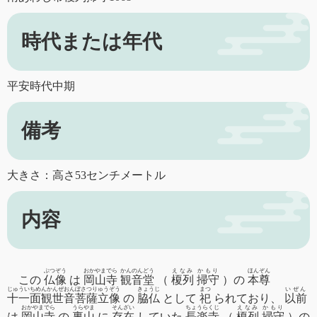
時代または年代
平安時代中期
備考
大きさ：高さ53センチメートル
内容
ぶつぞう
おかやまでら
かんのんどう
えなみ
かもり
ほんぞん
この
仏像
は
岡山寺
観音堂
（
榎列
掃守
）の
本尊
じゅういちめんかんぜおんぼさつりゅうぞう
きょうじ
まつ
いぜん
十一面観世音菩薩立像
の
脇仏
として
祀
られており、
以前
おかやまでら
うらやま
そんざい
ちょうらくじ
えなみ
かもり
は
岡山寺
の
裏山
に
存在
していた
長楽寺
（
榎列
掃守
）の