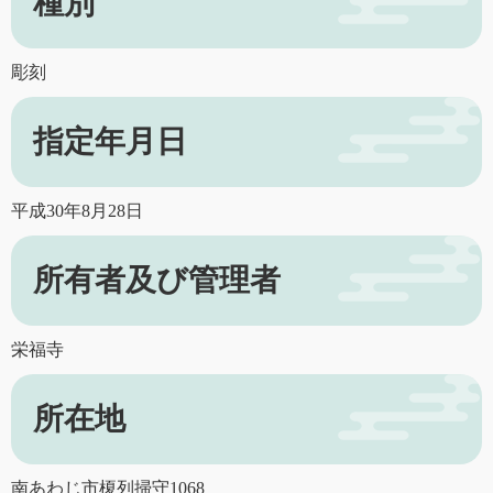
種別
彫刻
指定年月日
平成30年8月28日
所有者及び管理者
栄福寺
所在地
南あわじ市榎列掃守1068