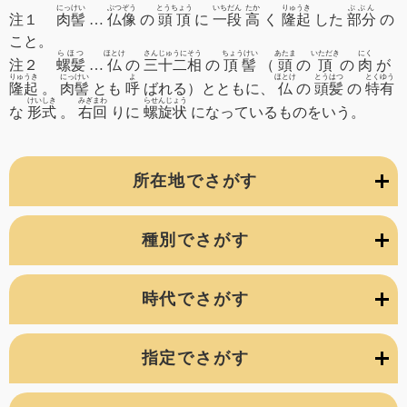
にっけい
ぶつぞう
とうちょう
いちだん
たか
りゅうき
ぶぶん
注１
肉髻
…
仏像
の
頭頂
に
一段
高
く
隆起
した
部分
の
こと。
らほつ
ほとけ
さんじゅうにそう
ちょうけい
あたま
いただき
にく
注２
螺髪
…
仏
の
三十二相
の
頂髻
（
頭
の
頂
の
肉
が
りゅうき
にっけい
よ
ほとけ
とうはつ
とくゆう
隆起
。
肉髻
とも
呼
ばれる）とともに、
仏
の
頭髪
の
特有
けいしき
みぎまわ
らせんじょう
な
形式
。
右回
りに
螺旋状
になっているものをいう。
所在地でさがす
種別でさがす
時代でさがす
指定でさがす