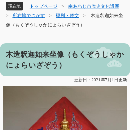
象
トップページ
>
南あわじ市歴史文化遺産
現在地
>
所在地でさがす
>
榎列・倭文
>
木造釈迦如来坐
像（もくぞうしゃかにょらいざぞう）
本
木造釈迦如来坐像（もくぞうしゃか
文
にょらいざぞう）
更新日：2021年7月1日更新