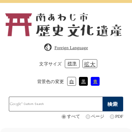
ペ
メ
ー
ニ
ジ
ュ
の
ー
先
を
頭
飛
で
ば
Foreign Language
す。
し
て
本
標準
拡大
文字サイズ
文
へ
背景色の変更
白
黒
青
Google
カ
ス
タ
すべて
ページ
PDF
検
ム
索
検
対
索