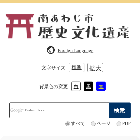
ペ
メ
ー
ニ
ジ
ュ
の
ー
先
を
頭
飛
で
ば
Foreign Language
す。
し
て
本
標準
拡大
文字サイズ
文
へ
背景色の変更
白
黒
青
Google
カ
ス
タ
すべて
ページ
PDF
検
ム
索
検
対
索