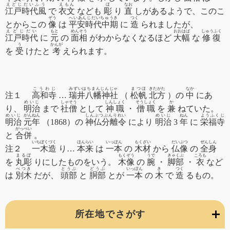
えどじだいふう
えもん
ほ
なお
江戸時代風
で
衣文
なども
彫
り
直
しがあるようで、このこ
ぞう
へいあんじだいちゅうき
つく
とからこの
像
は
平安時代中期
に
造
られましたが、
えどじだい
もと
めんそう
おおはば
しゅうふく
江戸時代
に
元
の
面相
がわからなくなるほど
大幅
な
修復
う
かんが
を
受
けたと
考
えられます。
こうわじ
みずいはちまんじんじゃ
まつほ
きたがた
なか
注１
高和寺
…
瑞井八幡神社
（
松帆
北方
）の
中
にあ
めいじ
しゃそう
しんしょく
そうしょく
か
り、
明治
まで
社僧
として
神職
・
僧職
を
兼
ねていた。
めいじ
がんねん
しんぶつぶんりれい
めいじ
ねん
ようふくじ
明治
元年
（1868）の
神仏分離令
により
明治
3
年
に
栄福寺
がっぺい
と
合併
。
いちぼくづく
ほんらい
いっぽん
もくざい
だいぶつ
ぜんしん
注２
一木造
り…
本来
は
一本
の
木材
から
仏像
の
全身
まるぼ
もくぞう
うで
きゃくぶ
ころも
を
丸彫
りにしたものをいう。
木像
の
腕
・
脚部
・
衣
など
べつき
とうぶ
どうぶ
いっぽん
き
つく
は
別木
だが、
頭部
と
胴部
とが
一本
の
木
で
造
るもの。
所在地でさがす