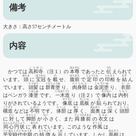
備考
大きさ：高さ57センチメートル
内容
こうわじ
ほんぞん
つた
かつては
高和寺
（注１）の
本尊
であったと
伝
えられて
あたま
ほうかん
の
はらまえ
じょういん
いんそう
むす
います。
頭
に
宝冠
を
載
せ、
腹前
で
定印
の
印相
を
結
ん
とうはつ
ぐんじょうぬ
にくしんぶ
こんでいぬ
いぶ
でいます。
頭髪
は
群青塗
り、
肉身部
は
金泥塗
り、
衣部
うるしぬ
いちぼくづく
ぞうない
うちぐ
はベンガラ
漆塗
です。
一木造
り（注２）で
像内
は
内刳
ぞうてい
そこいた
は
りがされているようです。
像底
は
底板
が
貼
られており、
こうぞう
ふめい
たいぶ
あつ
めんおく
ふか
とうぶ
構造
などは
不明
です。
体部
は
厚
く、
面奥
は
深
く
頭部
たい
きゃくぶ
ちい
りょうひざまえ
えもん
に
対
して
脚部
が
小
さく、また
両膝前
の
衣文
は
えんしんえんじょう
あらわ
さくふう
同心円状
に
表
れています。このような
作風
は
へいあんじだいちゅうき
とくちょう
しめ
めんそう
平安時代中期
の
特徴
を
示
しています。しかし
面相
は