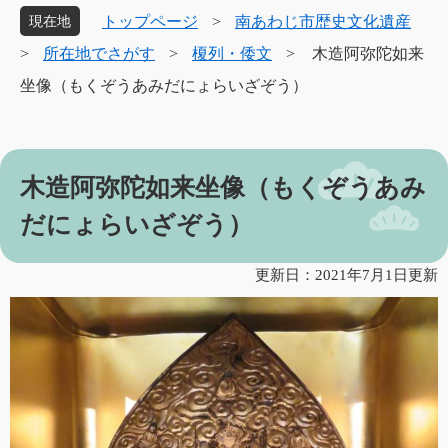
象
トップページ
>
南あわじ市歴史文化遺産
現在地
>
所在地でさがす
>
榎列・倭文
>
木造阿弥陀如来
坐像（もくぞうあみだにょらいざぞう）
本
木造阿弥陀如来坐像（もくぞうあみ
文
だにょらいざぞう）
更新日：2021年7月1日更新