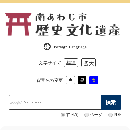
ペ
メ
ー
ニ
ジ
ュ
の
ー
先
を
頭
飛
で
ば
Foreign Language
す。
し
て
本
標準
拡大
文字サイズ
文
へ
背景色の変更
白
黒
青
Google
カ
ス
タ
すべて
ページ
PDF
検
ム
索
検
対
索