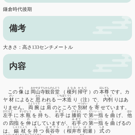
鎌倉時代後期
備考
大きさ：高さ133センチメートル
内容
ぞう
おかやまでらかんのんどう
えなみ
かもり
ほんぞん
この
像
は
岡山寺観音堂
（
榎列
掃守
）の
本尊
です。カ
ざい
おも
いちぼくづく
うちぐ
ヤ
材
によると
思
われる
一木造
り（注）で、
内刳
りはあ
りょううで
かた
べつざい
よ
りません。
両腕
は
肩
のところで
別材
を
寄
せています。
ひだりて
すいびょう
も
みぎて
ひざまえ
だいいっし
ま
ほか
左手
に
水瓶
を
持
ち、
右手
は
膝前
で
第一指
を
曲
げ、
他
しし
の
みぎて
だいいっし
ま
の
四指
を
伸
ばしていますが、
右手
の
第一指
を
曲
げるの
しゃくじょう
も
はせでら
さくらいし
はせ
しき
は、
錫杖
を
持
つ
長谷寺
（
桜井市
初瀬
）
式
の
じゅういちめんかんのんりゅうぞう
も
おも