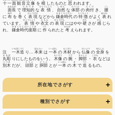
十一面観音立像
を
模
したものと
思
われます。
おもなが
りちてき
ひょうじょう
しぜん
たいぶ
にくづ
こし
面長
で
理知的
な
表情
、
自然
な
体部
の
肉付
き、
腰
ぬの
ま
ひょうげん
かまくらじだい
とくちょう
あらわ
に
布
を
巻
く
表現
などから
鎌倉時代
の
特徴
がよく
表
れ
ひょうじょう
えもん
ひょうげん
かた
かん
ています。
表情
や
衣文
の
表現
にはやや
硬
さが
感
じら
かまくらじだいこうき
つく
かんが
れ、
鎌倉時代後期
に
作
られたと
考
えられます。
いちぼくづく
ほんらい
いっぽん
もくざい
だいぶつ
ぜんしん
注
一木造
り…
本来
は
一本
の
木材
から
仏像
の
全身
を
まるぼ
もくぞう
うで
きゃくぶ
ころも
丸彫
りにしたものをいう。
木像
の
腕
・
脚部
・
衣
などは
べつき
とうぶ
どうぶ
いっぽん
き
つく
別木
だが、
頭部
と
胴部
とが
一本
の
木
で
造
るもの。
所在地でさがす
種別でさがす