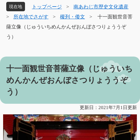
象
トップページ
>
南あわじ市歴史文化遺産
現在地
>
所在地でさがす
>
榎列・倭文
>
十一面観世音菩
薩立像（じゅういちめんかんぜおんぼさつりょううぞ
う）
本
十一面観世音菩薩立像（じゅういち
文
めんかんぜおんぼさつりょううぞ
う）
更新日：2021年7月1日更新