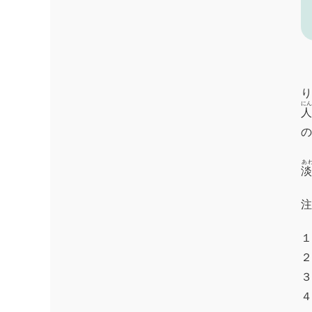
にん
人
あ
淡