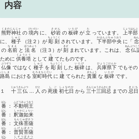
内容
くまのじんじゃ
けいだい
さがん
いたび
た
じょうはんぶ
熊野神社
の
境内
に、
砂岩
の
板碑
が
立
っています。
上半部
しゅじ
ちょうこく
かはんぶちゅうおう
ねん
りに、
種子
（注２）が
彫刻
されています。
下半部中央
に「
なまえ
ほうみょう
きざ
ねんぶつこ
の
名前
と
法名
（注３）が
刻
まれています。これは、
念仏
くようとう
た
のために
供養塔
として
建
てたものです。
ぶつぞう
しゅじ
ちょうこく
いたび
ひょうごけんか
仏像
ではなく
種子
を
彫刻
した
板碑
は、
兵庫県下
でもその
わじしま
むろまちじだい
た
きちょう
いたび
路島
における
室町時代
に
建
てられた
貴重
な
板碑
です。
じゅうさんぶつ
ひと
しご
しょなのか
さんじゅうさんかいき
きにち
注１
十三仏
…
人
の
死後
初七日
から
三十三回忌
までの
忌日
ばん
ふどうみょうおう
１
番
：
不動明王
ばん
しゃかにょらい
２
番
：
釈迦如来
ばん
もんじゅぼさつ
３
番
：
文殊菩薩
ばん
ふげんぼさつ
４
番
：
普賢菩薩
ばん
じぞうぼさつ