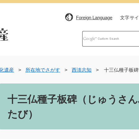
Foreign Language
文字サ
Google
カ
ス
タ
ム
検
索
化遺産
>
所在地でさがす
>
西淡志知
>
十三仏種子板碑
十三仏種子板碑（じゅうさん
たび）