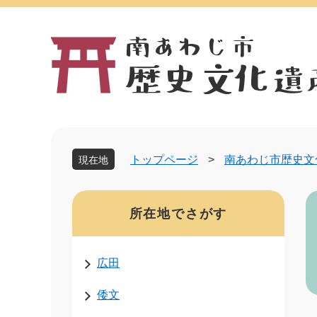
ペ
メ
ー
ニ
ジ
ュ
の
ー
先
を
頭
飛
で
ば
す。
し
て
本
トップページ
>
南あわじ市歴史文
現在地
文
へ
本
所在地でさがす
文
広田
倭文