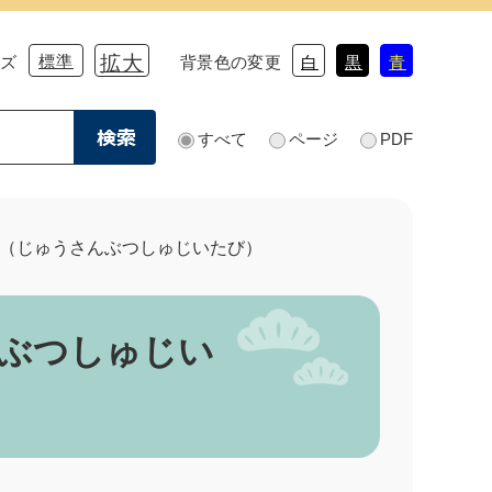
標準
拡大
イズ
背景色の変更
白
黒
青
すべて
ページ
PDF
検
索
対
象
（じゅうさんぶつしゅじいたび）
ぶつしゅじい