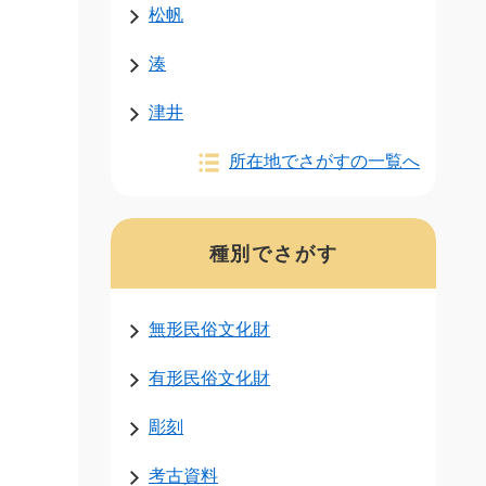
松帆
湊
津井
所在地でさがすの一覧へ
種別でさがす
無形民俗文化財
有形民俗文化財
彫刻
考古資料