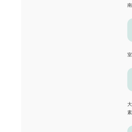
南
室
大
素