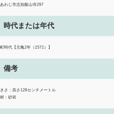
あわじ市志知飯山寺297
時代または年代
町時代【元亀2年（1571）】
備考
きさ：高さ128センチメートル
材：砂岩