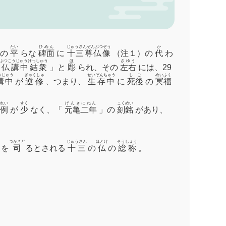
たい
ひめん
じゅうさんぞんぶつぞう
か
の
平
らな
碑面
に
十三尊仏像
（注１）の
代
わ
ぶつこうじゅうけっしゅう
ほ
さゆう
念仏講中結衆
」と
彫
られ、その
左右
には、29
うじゅう
ぎゃくしゅ
せいぞんちゅう
しご
めいふく
講中
が
逆修
、つまり、
生存中
に
死後
の
冥福
れい
すく
げんきにねん
こくめい
例
が
少
なく、「
元亀二年
」の
刻銘
があり、
つかさど
じゅうさん
ほとけ
そうしょう
を
司
るとされる
十三
の
仏
の
総称
。