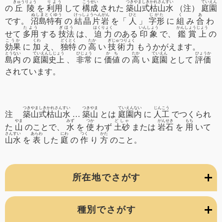
きゅうりょう
りよう
こうせい
つきやましきかれさんすい
ていえん
の
丘陵
を
利用
して
構成
された
築山式枯山水
（注）
庭園
ぬしまとくゆう
けっしょうへんがん
ひと
じがた
く
あ
です。
沼島特有
の
結晶片岩
を「
人
」
字形
に
組
み
合
わ
たよう
ぎほう
はくりょく
いんしょう
かんしょうじょう
せて
多用
する
技法
は、
迫力
のある
印象
で、
鑑賞上
の
こうか
くわ
どくとく
たか
ぎじゅつりょく
効果
に
加
え、
独特
の
高
い
技術力
もうかがえます。
とうない
ていえんしじょう
ひじょう
かち
たか
ていえん
ひょうか
島内
の
庭園史上
、
非常
に
価値
の
高
い
庭園
として
評価
されています。
つきやましきかれさんすい
つきやま
ていえんない
じんこう
注
築山式枯山水
…
築山
とは
庭園内
に
人工
でつくられ
やま
みず
つか
どしゃ
がんせき
もち
た
山
のことで、
水
を
使
わず
土砂
または
岩石
を
用
いて
さんすい
あらわ
にわ
つく
かた
山水
を
表
した
庭
の
作
り
方
のこと。
所在地でさがす
種別でさがす