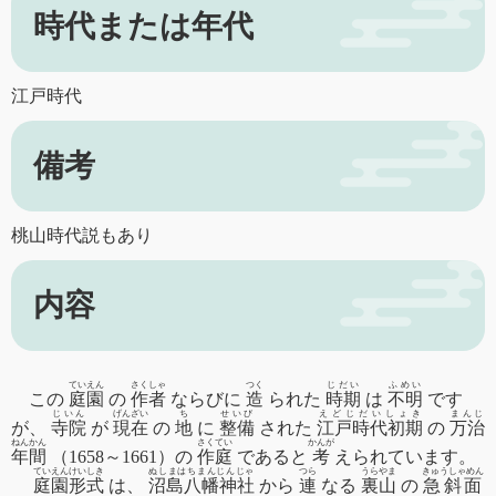
時代または年代
江戸時代
備考
桃山時代説もあり
内容
ていえん
さくしゃ
つく
じだい
ふめい
この
庭園
の
作者
ならびに
造
られた
時期
は
不明
です
じいん
げんざい
ち
せいび
えどじだいしょき
まんじ
が、
寺院
が
現在
の
地
に
整備
された
江戸時代初期
の
万治
ねんかん
さくてい
かんが
年間
（1658～1661）の
作庭
であると
考
えられています。
ていえんけいしき
ぬしまはちまんじんじゃ
つら
うらやま
きゅうしゃめん
庭園形式
は、
沼島八幡神社
から
連
なる
裏山
の
急斜面