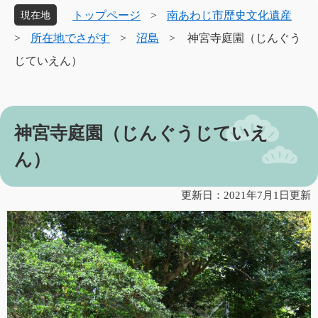
象
トップページ
>
南あわじ市歴史文化遺産
現在地
>
所在地でさがす
>
沼島
>
神宮寺庭園（じんぐう
じていえん）
本
神宮寺庭園（じんぐうじていえ
文
ん）
更新日：2021年7月1日更新