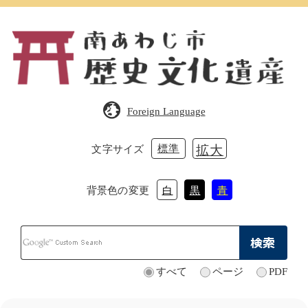
ペ
メ
ー
ニ
ジ
ュ
の
ー
先
を
頭
飛
で
ば
Foreign Language
す。
し
て
本
標準
拡大
文字サイズ
文
へ
背景色の変更
白
黒
青
Google
カ
ス
タ
すべて
ページ
PDF
検
ム
索
検
対
索