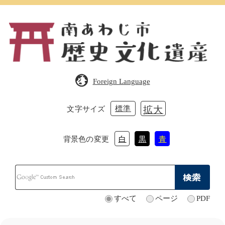
ペ
メ
ー
ニ
ジ
ュ
の
ー
先
を
頭
飛
で
ば
Foreign Language
す。
し
て
本
標準
拡大
文字サイズ
文
へ
背景色の変更
白
黒
青
Google
カ
ス
タ
すべて
ページ
PDF
検
ム
索
検
対
索