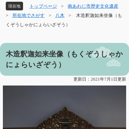
象
トップページ
>
南あわじ市歴史文化遺産
現在地
>
所在地でさがす
>
八木
>
木造釈迦如来坐像（も
くぞうしゃかにょらいざぞう）
本
木造釈迦如来坐像（もくぞうしゃか
文
にょらいざぞう）
更新日：2021年7月1日更新