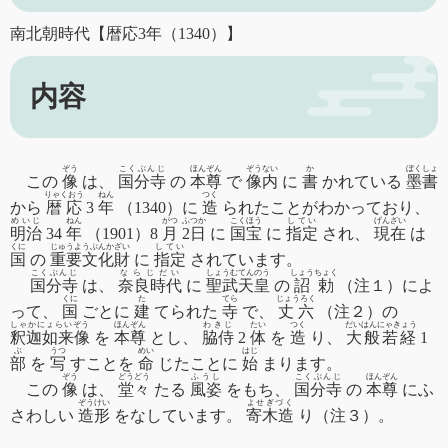
南北朝時代【暦応3年（1340）】
内容
ぞう
こくぶんじ
ほんぞん
ぞうない
か
ぼくしょ
この
像
は、
国分寺
の
本尊
で
像内
に
書
かれている
墨書
りゃくおう
ねん
つく
から
暦応
3
年
（1340）に
造
られたことがわかっており、
めいじ
ねん
がつ
ふつか
こくほう
してい
げんざい
明治
34
年
（1901）8
月
2日
に
国宝
に
指定
され、
現在
は
くに
じゅうようぶんかざい
してい
国
の
重要文化財
に
指定
されています。
こくぶんじ
ならじだい
しょうむてんのう
しょうちょく
国分寺
は、
奈良時代
に
聖武天皇
の
詔勅
（注１）によ
くに
た
てら
じょうろく
って、
国
ごとに
建
てられた
寺
で、
丈六
（注２）の
しゃかにょらいぞう
ほんぞん
わきじ
たい
つく
だいはんにゃきょう
釈迦如来像
を
本尊
とし、
脇侍
2
体
を
造
り、
大般若経
1
ぶ
うつ
めい
はじ
部
を
写
すことを
命
じたことに
始
まります。
ぞう
どうどう
ふうし
こくぶんじ
ほんぞん
この
像
は、
堂々
たる
風姿
をもち、
国分寺
の
本尊
にふ
ぞうけい
よせぎづく
さわしい
造形
をなしています。
寄木造
り（注３）。