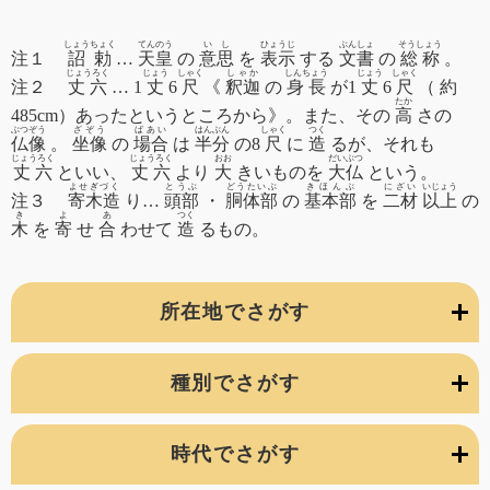
しょうちょく
てんのう
いし
ひょうじ
ぶんしょ
そうしょう
注１
詔勅
…
天皇
の
意思
を
表示
する
文書
の
総称
。
じょうろく
じょう
しゃく
しゃか
しんちょう
じょう
しゃく
注２
丈六
… 1
丈
6
尺
《
釈迦
の
身長
が1
丈
6
尺
（ 約
たか
485cm）あったというところから》。また、その
高
さの
ぶつぞう
ざぞう
ばあい
はんぶん
しゃく
つく
仏像
。
坐像
の
場合
は
半分
の8
尺
に
造
るが、それも
じょうろく
じょうろく
おお
だいぶつ
丈六
といい、
丈六
より
大
きいものを
大仏
という。
よせぎづく
とうぶ
どうたいぶ
きほんぶ
にざい
いじょう
注３
寄木造
り…
頭部
・
胴体部
の
基本部
を
二材
以上
の
き
よ
あ
つく
木
を
寄
せ
合
わせて
造
るもの。
所在地でさがす
種別でさがす
時代でさがす