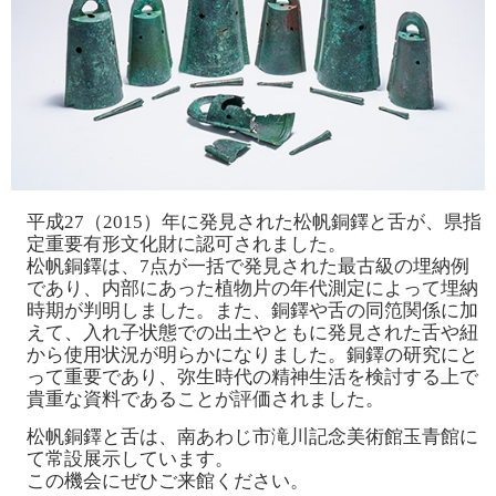
平成27（2015）年に発見された松帆銅鐸と舌が、県指
定重要有形文化財に認可されました。
松帆銅鐸は、7点が一括で発見された最古級の埋納例
であり、内部にあった植物片の年代測定によって埋納
時期が判明しました。また、銅鐸や舌の同笵関係に加
えて、入れ子状態での出土やともに発見された舌や紐
から使用状況が明らかになりました。銅鐸の研究にと
って重要であり、弥生時代の精神生活を検討する上で
貴重な資料であることが評価されました。
松帆銅鐸と舌は、南あわじ市滝川記念美術館玉青館に
て常設展示しています。
この機会にぜひご来館ください。