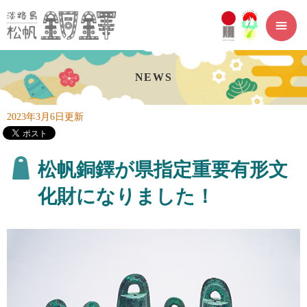
ペ
メ
ー
ニ
ジ
ュ
の
ー
先
を
頭
飛
で
ば
す。
し
て
本
文
へ
2023年3月6日更新
本
文
松帆銅鐸が県指定重要有形文
化財になりました！