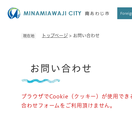
ペ
ー
Foreig
ジ
の
先
トップページ
>
お問い合わせ
現在地
頭
で
す
本
。
お問い合わせ
文
ブラウザでCookie（クッキー）が使用で
合わせフォームをご利用頂けません。