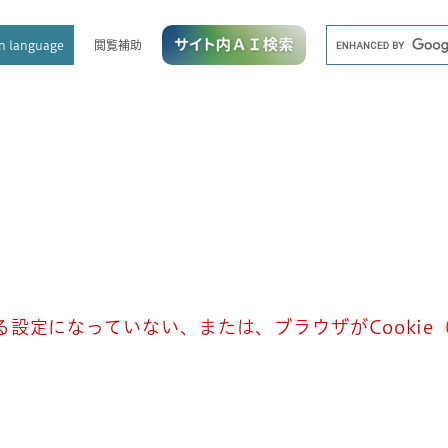
メニューを飛ばして本文へ
キ
閲覧補助
n language
ー
ワ
ー
ド
検
索
きる設定になっていない、または、ブラウザがCooki