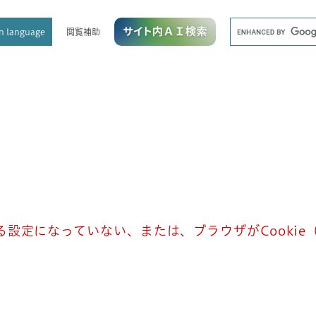
メニューを飛ばして本文へ
キ
閲覧補助
n language
ー
ワ
ー
ド
検
索
きる設定になっていない、または、ブラウザがCooki