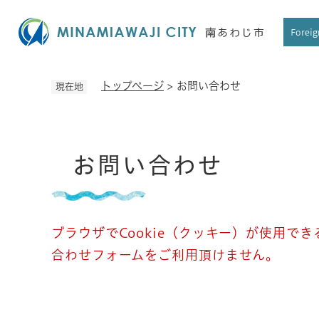
ペ
ー
Foreig
ジ
の
先
トップページ
>
お問い合わせ
現在地
頭
で
す
本
。
お問い合わせ
文
ブラウザでCookie（クッキー）が使用で
合わせフォームをご利用頂けません。