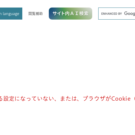
メニューを飛ばして本文へ
キ
閲覧補助
n language
ー
ワ
ー
ド
検
索
きる設定になっていない、または、ブラウザがCooki