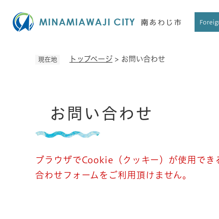
ペ
ー
Foreig
ジ
の
先
トップページ
>
お問い合わせ
現在地
頭
で
す
本
。
お問い合わせ
文
ブラウザでCookie（クッキー）が使用で
合わせフォームをご利用頂けません。