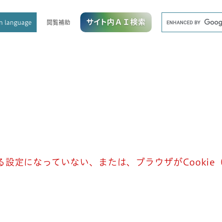
メニューを飛ばして本文へ
キ
閲覧補助
n language
ー
ワ
ー
ド
検
索
きる設定になっていない、または、ブラウザがCooki