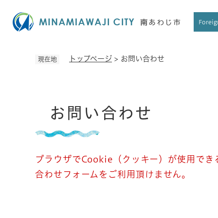
ペ
ー
Foreig
ジ
の
先
トップページ
>
お問い合わせ
現在地
頭
で
す
本
。
お問い合わせ
文
ブラウザでCookie（クッキー）が使用で
合わせフォームをご利用頂けません。