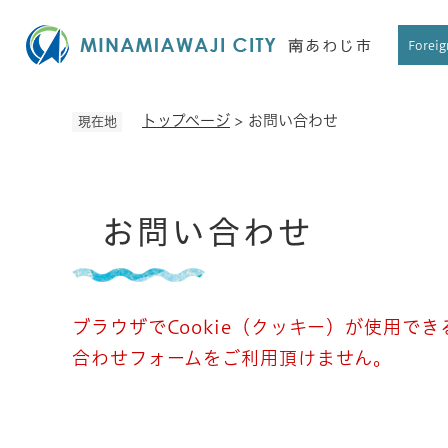
ペ
ー
Foreig
ジ
の
先
トップページ
>
お問い合わせ
現在地
頭
で
す
本
。
お問い合わせ
文
ブラウザでCookie（クッキー）が使用で
合わせフォームをご利用頂けません。