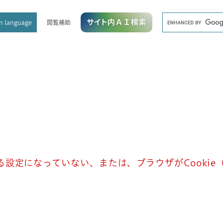
メニューを飛ばして本文へ
キ
閲覧補助
n language
ー
ワ
ー
ド
検
索
きる設定になっていない、または、ブラウザがCooki