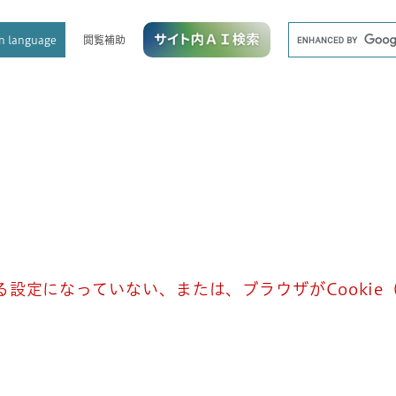
メニューを飛ばして本文へ
キ
閲覧補助
n language
ー
ワ
ー
ド
検
索
きる設定になっていない、または、ブラウザがCooki