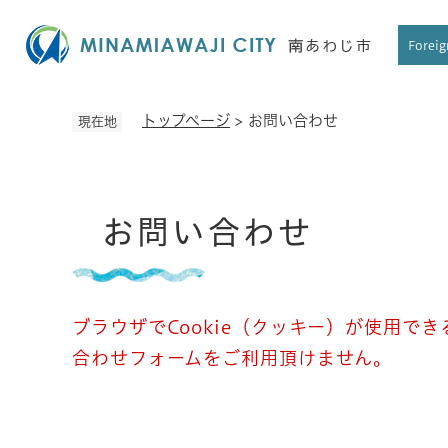
ペ
ー
Foreig
ジ
の
先
トップページ
>
お問い合わせ
現在地
頭
で
す
本
。
お問い合わせ
文
ブラウザでCookie（クッキー）が使用で
合わせフォームをご利用頂けません。